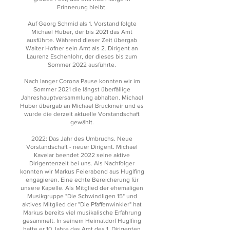
Erinnerung bleibt.
Auf Georg Schmid als 1. Vorstand folgte
Michael Huber, der bis 2021 das Amt
ausführte. Während dieser Zeit übergab
Walter Hofner sein Amt als 2. Dirigent an
Laurenz Eschenlohr, der dieses bis zum
Sommer 2022 ausführte.
Nach langer Corona Pause konnten wir im
Sommer 2021 die längst überfällige
Jahreshauptversammlung abhalten. Michael
Huber übergab an Michael Bruckmeir und es
wurde die derzeit aktuelle Vorstandschaft
gewählt.
2022: Das Jahr des Umbruchs. Neue
Vorstandschaft - neuer Dirigent. Michael
Kavelar beendet 2022 seine aktive
Dirigentenzeit bei uns. Als Nachfolger
konnten wir Markus Feierabend aus Huglfing
engagieren. Eine echte Bereicherung für
unsere Kapelle. Als Mitglied der ehemaligen
Musikgruppe "Die Schwindligen 15" und
aktives Mitglied der "Die Pfaffenwinkler" hat
Markus bereits viel musikalische Erfahrung
gesammelt. In seinem Heimatdorf Huglfing
hatte er 10 Jahre das Amt des 1. Dirigenten