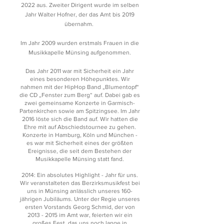
2022 aus. Zweiter Dirigent wurde im selben
Jahr Walter Hofner, der das Amt bis 2019
übernahm.
Im Jahr 2009 wurden erstmals Frauen in die
Musikkapelle Münsing aufgenommen.
Das Jahr 2011 war mit Sicherheit ein Jahr
eines besonderen Höhepunktes. Wir
nahmen mit der HipHop Band „Blumentopf“
die CD „Fenster zum Berg“ auf. Dabei gab es
zwei gemeinsame Konzerte in Garmisch-
Partenkirchen sowie am Spitzingsee. Im Jahr
2016 löste sich die Band auf. Wir hatten die
Ehre mit auf Abschiedstournee zu gehen.
Konzerte in Hamburg, Köln und München -
es war mit Sicherheit eines der größten
Ereignisse, die seit dem Bestehen der
Musikkapelle Münsing statt fand.
2014: Ein absolutes Highlight - Jahr für uns.
Wir veranstalteten das Berzirksmusikfest bei
uns in Münsing anlässlich unseres 160-
jährigen Jubiläums. Unter der Regie unseres
ersten Vorstands Georg Schmid, der von
2013 - 2015
im Amt war, feierten wir ein
großes Fest, das uns noch lange in