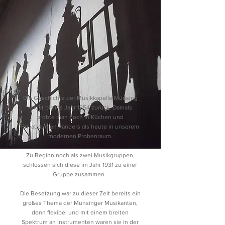
Die Geschichte der Musikkapelle Münsing
reicht bis ins Jahr 1854 zurück. Damals
probte man noch in Küchen und
Privaträumen - anders als heute in unserem
modernen Probenraum.
Zu Beginn noch als zwei Musikgruppen,
schlossen sich diese im Jahr 1931 zu einer
Gruppe zusammen.
Die Besetzung war zu dieser Zeit bereits ein
großes Thema der Münsinger Musikanten,
denn flexibel und mit einem breiten
Spektrum an Instrumenten waren sie in der