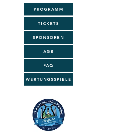
PROGRAMM
TICKETS
SPONSOREN
AGB
FAQ
WERTUNGSSPIELE