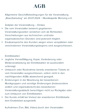
AGB
Allgemeine Geschäftsbedingungen für die Veranstaltung
„BrassSamsdog“ am
20.07.2024
| Musikkapelle Münsing e.V.
Zeitplan der Veranstaltung – Einlass
Die vom Veranstalter bekannt gegebenen
Veranstaltungszeiten verstehen sich als Richtzeiten.
Verschiebungen aus technischen und/oder
organisatorischen Gründen sind jederzeit möglich.
Ersatzansprüche des Kunden wegen eines verspäteten oder
verschobenen Veranstaltungsbeginns sind ausgeschlossen.
Eintrittskarten
Jegliche Vervielfältigung, Kopie, Veränderung oder
Weiterverarbeitung der Eintrittskarten ist ausdrücklich
untersagt.
Umtausch oder Rücknahme bereits erworbener Tickets ist
vom Veranstalter ausgeschlossen, sofern nicht in den
nachfolgenden AGBs abweichend geregelt.
Änderungen in der Besetzung der beworbenen
Musikgruppen und sonstige Änderungen (insbesondere
zeitlich und organisatorisch) des beworbenen
Veranstaltungsablaufs berechtigen nicht zur Rückgabe oder
zum Umtausch von Eintrittskarten.
Der Kunde erhält bei Verlust der erworbenen Eintrittskarte
kein Ersatzticket ausgestellt.
Aufnahmen (Ton, Bild, Video) durch den Veranstalter