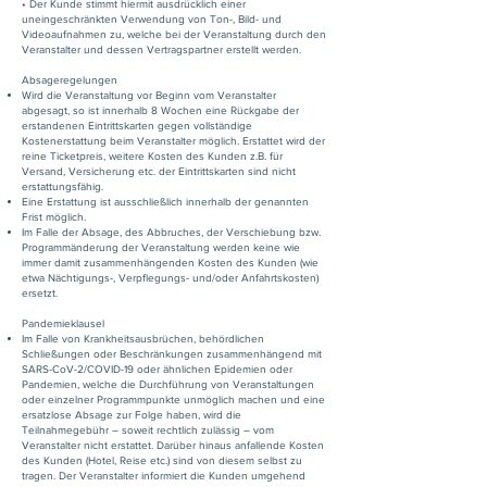
• Der Kunde stimmt hiermit ausdrücklich einer
uneingeschränkten Verwendung von Ton-, Bild- und
Videoaufnahmen zu, welche bei der Veranstaltung durch den
Veranstalter und dessen Vertragspartner erstellt werden.
Absageregelungen
Wird die Veranstaltung vor Beginn vom Veranstalter
abgesagt, so ist innerhalb 8 Wochen eine Rückgabe der
erstandenen Eintrittskarten gegen vollständige
Kostenerstattung beim Veranstalter möglich. Erstattet wird der
reine Ticketpreis, weitere Kosten des Kunden z.B. für
Versand, Versicherung etc. der Eintrittskarten sind nicht
erstattungsfähig.
Eine Erstattung ist ausschließlich innerhalb der genannten
Frist möglich.
Im Falle der Absage, des Abbruches, der Verschiebung bzw.
Programmänderung der Veranstaltung werden keine wie
immer damit zusammenhängenden Kosten des Kunden (wie
etwa Nächtigungs-, Verpflegungs- und/oder Anfahrtskosten)
ersetzt.
Pandemieklausel
Im Falle von Krankheitsausbrüchen, behördlichen
Schließungen oder Beschränkungen zusammenhängend mit
SARS-CoV-2/COVID-19 oder ähnlichen Epidemien oder
Pandemien, welche die Durchführung von Veranstaltungen
oder einzelner Programmpunkte unmöglich machen und eine
ersatzlose Absage zur Folge haben, wird die
Teilnahmegebühr – soweit rechtlich zulässig – vom
Veranstalter nicht erstattet. Darüber hinaus anfallende Kosten
des
Kunden (Hotel, Reise etc.) sind von diesem selbst zu
tragen. Der Veranstalter informiert die Kunden umgehend