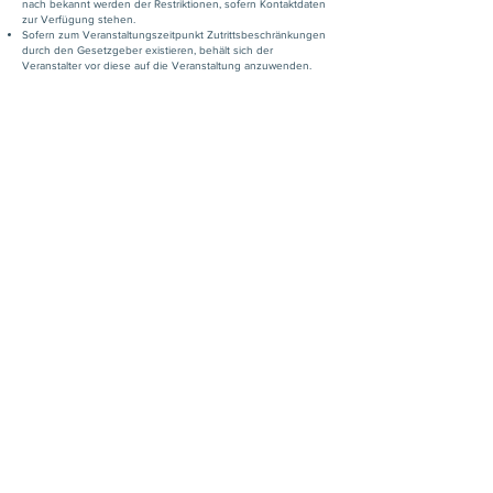
nach bekannt werden der Restriktionen, sofern Kontaktdaten
zur Verfügung stehen.
Sofern zum Veranstaltungszeitpunkt Zutrittsbeschränkungen
durch den Gesetzgeber existieren, behält sich der
Veranstalter vor diese auf die Veranstaltung anzuwenden.
FOLGEN SIE UNS
BLEIBEN SIE AUF DEM LAUFENDEN